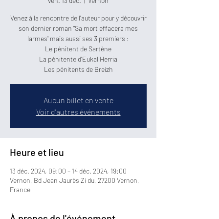
ven. 13 déc.
  |  
Vernon
Venez à la rencontre de l'auteur pour y découvrir
son dernier roman "Sa mort effacera mes
larmes" mais aussi ses 3 premiers :
Le pénitent de Sartène
La pénitente d'Eukal Herria
Les pénitents de Breizh
Aucun billet en vente
Voir d'autres événements
Heure et lieu
13 déc. 2024, 09:00 – 14 déc. 2024, 19:00
Vernon, Bd Jean Jaurès Zi du, 27200 Vernon,
France
À propos de l'événement