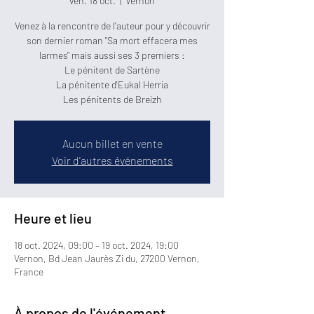
ven. 18 oct.
  |  
Vernon
Venez à la rencontre de l'auteur pour y découvrir
son dernier roman "Sa mort effacera mes
larmes" mais aussi ses 3 premiers :
Le pénitent de Sartène
La pénitente d'Eukal Herria
Les pénitents de Breizh
Aucun billet en vente
Voir d'autres événements
Heure et lieu
18 oct. 2024, 09:00 – 19 oct. 2024, 19:00
Vernon, Bd Jean Jaurès Zi du, 27200 Vernon,
France
À propos de l'événement